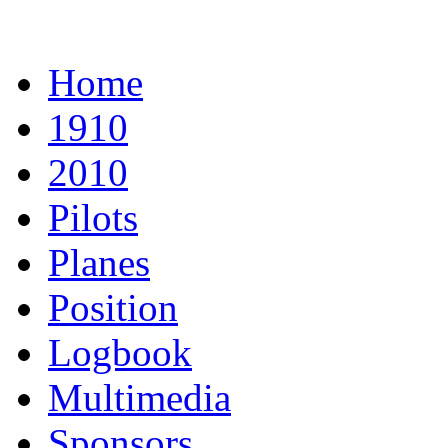
Home
1910
2010
Pilots
Planes
Position
Logbook
Multimedia
Sponsors