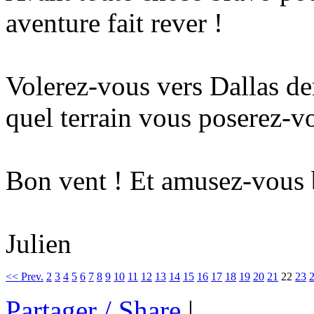
aventure fait rever !
Volerez-vous vers Dallas d
quel terrain vous poserez-v
Bon vent ! Et amusez-vous 
Julien
<< Prev.
2
3
4
5
6
7
8
9
10
11
12
13
14
15
16
17
18
19
20
21
22
23
Partager / Share
|