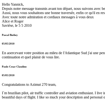
Hello Yannick,
Depuis notre message transmis avant ton départ, nous suivons avec beau
Aussi, nous vous souhaitons une bonne traversée, enfin ce qu'il en rest
Avec toute notre admiration et cordiaux messages à vous deux
Alice et Roger
Savièse, le 5 5 2010
Pascal Buthey
05/05/2010
En aoercevant votre position au mileu de l'Atlantique Sud j'ai une pe
continuation et quel plaisir de vous lire.
Paulo Cesar Claudino
05/05/2010
Congratulations to Azimut 270 team,
I`m brazilian pilot, air traffic controller and aviation enthusiast. I li
beautiful days of flight. I like so much your description and persona