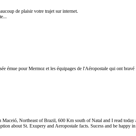
coup de plaisir votre trajet sur internet.
e...
nsée émue pour Mermoz et les équipages de l'Aéropostale qui ont bravé 
ve in Maceió, Northeast of Brazil, 600 Km south of Natal and I read today 
l option about St. Exupery and Aeropostale facts. Sucess and be happy i