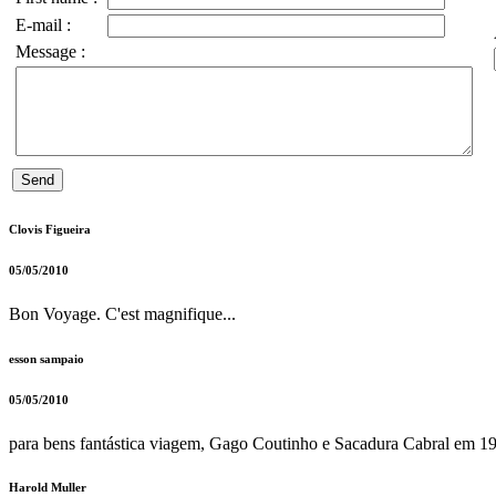
E-mail :
Message :
Clovis Figueira
05/05/2010
Bon Voyage. C'est magnifique...
esson sampaio
05/05/2010
para bens fantástica viagem, Gago Coutinho e Sacadura Cabral em 1
Harold Muller