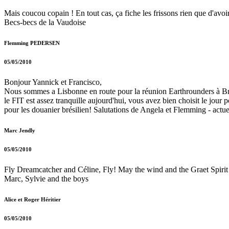
Mais coucou copain ! En tout cas, ça fiche les frissons rien que d'avo
Becs-becs de la Vaudoise
Flemming PEDERSEN
05/05/2010
Bonjour Yannick et Francisco,
Nous sommes a Lisbonne en route pour la réunion Earthrounders à Brasi
le FIT est assez tranquille aujourd'hui, vous avez bien choisit le jour 
pour les douanier brésilien! Salutations de Angela et Flemming - actu
Marc Jendly
05/05/2010
Fly Dreamcatcher and Céline, Fly! May the wind and the Graet Spirit 
Marc, Sylvie and the boys
Alice et Roger Héritier
05/05/2010