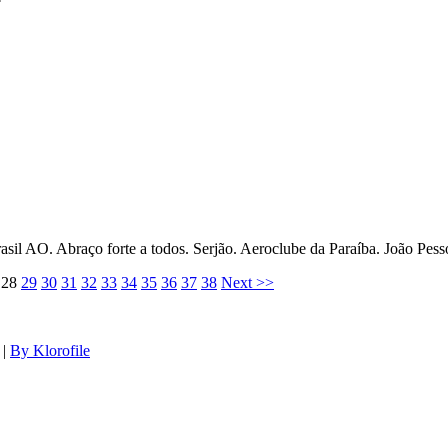
 AO. Abraço forte a todos. Serjão. Aeroclube da Paraíba. João Pessoa
28
29
30
31
32
33
34
35
36
37
38
Next >>
|
By Klorofile