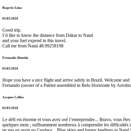
Rogerio Lima
05/05/2010
Good trip.
I´d like to know the distance from Dakar to Natal
and your fuel expend in this travel.
Call me from Natal 48.99258198
Fernando Almeida
05/05/2010
Hope you have a nice flight and arrive safely in Brazil. Welcome and 
Fernando (owner of a Patriot assembled in Belo Horizonte by Aerobr
Jacques Callies
05/05/2010
Le défi est énorme et vous avez osé l’entreprendre... Bravo, vous êt
quelques mots ; suffisamment nombreux à comprendre les difficultés in
ne pas en avoir eu l’audace... Blue skies and happy landings in Natal 