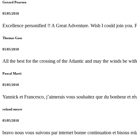
Gerard Pearson
05/05/2010
Excellence personified !! A Great Adventure. Wish I could join you. F
Thomas Gass
05/05/2010
All the best for the crossing of the Atlantic and may the winds be wi
Pascal Marti
05/05/2010
Yannick et Francesco, j’aimerais vous souhaitez que du bonheur et réu
roland meyer
05/05/2010
bravo nous vous suivons par internet bonne continuation et bisous rol