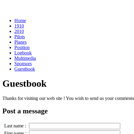
Home
1910
2010
Pilots
Planes
Position
Logbook
Multimedia
Sponsors
Guestbook
Guestbook
Thanks for visiting our web site ! You wish to send us your comments,
Post a message
Last name :
First name :