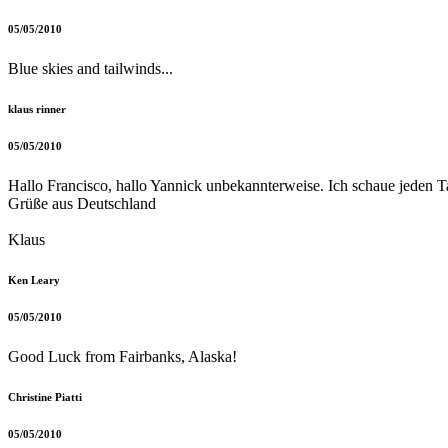
05/05/2010
Blue skies and tailwinds...
klaus rinner
05/05/2010
Hallo Francisco, hallo Yannick unbekannterweise. Ich schaue jeden T
Grüße aus Deutschland
Klaus
Ken Leary
05/05/2010
Good Luck from Fairbanks, Alaska!
Christine Piatti
05/05/2010