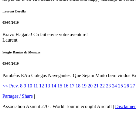
Laurent Borella
05/05/2010
Bravo Flagada! Ca fait envie votre aventure!
Laurent
Sérgio Dantas de Menezes
05/05/2010
Parabéns EAo Colegas Navegantes. Que Sejam Muito bem vindos Brasil
<< Prev.
8
9
10
11
12
13
14
15
16
17
18
19
20
21
22
23
24
25
26
27
Partager / Share
|
Association Azimut 270 - World Tour in ecolight Aircraft |
Disclaimer